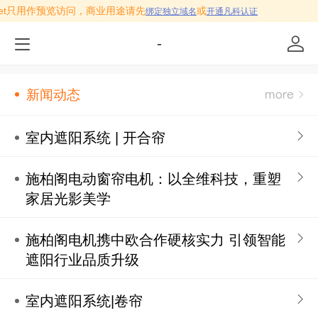
kw.net只用作预览访问，商业用途请先
或
绑定独立域名
开通凡科认证
-
新闻动态
室内遮阳系统 | 开合帘
施柏阁电动窗帘电机：以全维科技，重塑
家居光影美学
施柏阁电机携中欧合作硬核实力 引领智能
遮阳行业品质升级
室内遮阳系统|卷帘